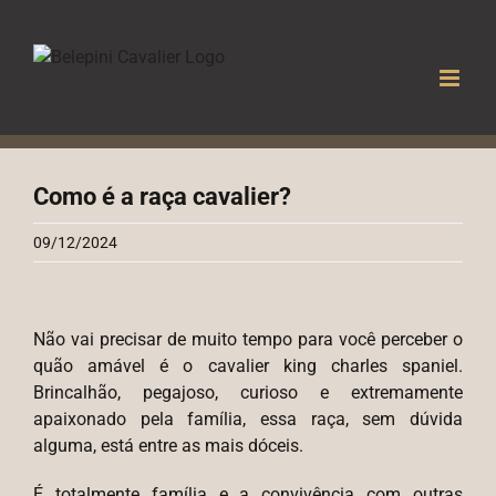
Ir
para
o
conteúdo
Como é a raça cavalier?
09/12/2024
View
Larger
Não vai precisar de muito tempo para você perceber o
Image
quão amável é o cavalier king charles spaniel.
Brincalhão, pegajoso, curioso e extremamente
apaixonado pela família, essa raça, sem dúvida
alguma, está entre as mais dóceis.
É totalmente família e a convivência com outras